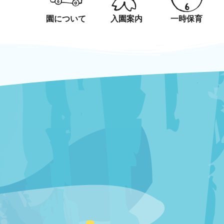
内
容
園について
入園案内
一時保育
を
news
ス
キ
ッ
プ