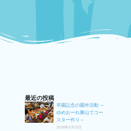
最近の投稿
卒園記念の園外活動 ～
ゆめおーれ勝山でコー
スター作り～
2026年3月12日