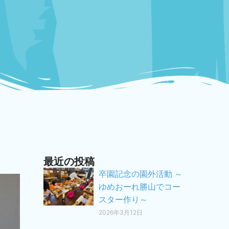
最近の投稿
卒園記念の園外活動 ～
ゆめおーれ勝山でコー
スター作り～
2026年3月12日