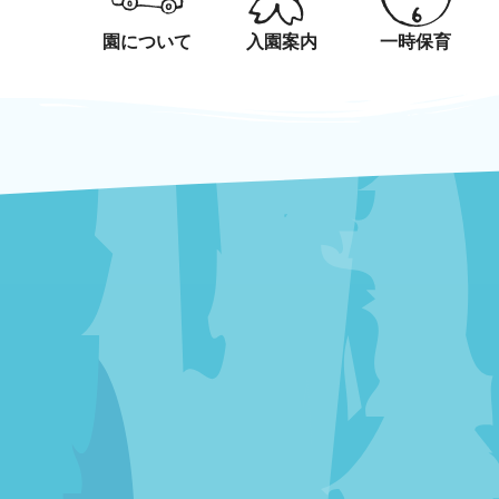
内
容
園について
入園案内
一時保育
を
news
ス
キ
ッ
プ