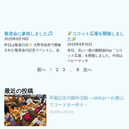
敬老会に参加しました
ココット広場を開催しまし
2025年9月16日
た
2025年9月10日
昨日は敬老の日
大野市役所で開催
された敬老会の記念イベントに、あ
本日、月に一度の園開放Day「ココ
ット広場」を開催しました。今回は
ベビーマッサ
前へ
1
2
3
…
6
次へ
最近の投稿
卒園記念の園外活動 ～ゆめおーれ勝山
でコースター作り～
2026年3月12日