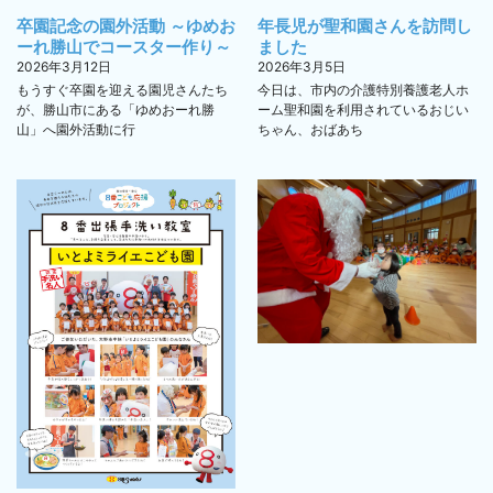
卒園記念の園外活動 ～ゆめお
年長児が聖和園さんを訪問し
ーれ勝山でコースター作り～
ました
2026年3月12日
2026年3月5日
もうすぐ卒園を迎える園児さんたち
今日は、市内の介護特別養護老人ホ
が、勝山市にある「ゆめおーれ勝
ーム聖和園を利用されているおじい
山」へ園外活動に行
ちゃん、おばあち