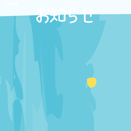
news
内
容
を
ス
キ
ッ
プ