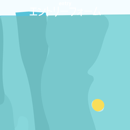
entry
内
容
を
ス
キ
ッ
プ